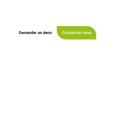
Vous souhaitez réaliser votre Tonte de pelouse à
Ceyzériat ?
Notre équipe
intervient rapidement pour
répondre à toutes vos attentes paysagères.
Demander un devis
Contactez-nous