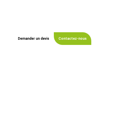
Vous recherchez un Jardinier éligible au crédit d’impôt
à Lent ?
Aymeric Laurent
met son savoir-faire au
service de vos espaces verts, avec des prestations
soignées, adaptées à votre terrain et à vos besoins.
Demander un devis
Contactez-nous