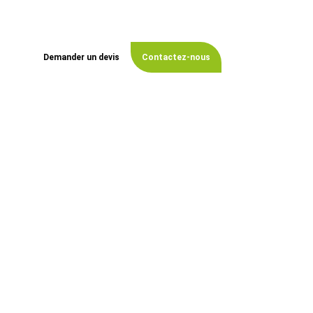
commune de Lent ?
Notre équipe
intervient rapidement
pour répondre à toutes vos attentes paysagères.
Demander un devis
Contactez-nous